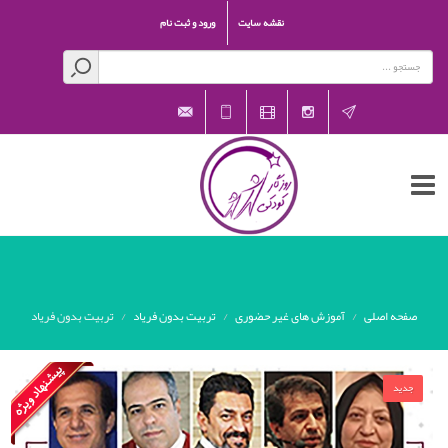
نقشه سایت
ورود و ثبت نام
rozegarekoodaki@gmail.com
021-
aparat
Instagram
Telegram
26601541
صفحه اصلی
آموزش های غیر حضوری
تربیت بدون فریاد
تربیت بدون فریاد
جدید