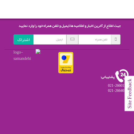
جهت اطلاع از آخرین اخبار و اطلاعیه ها،ایمیل و تلفن همراه خود را وارد نمایید
اشتراک
پشتیبانی:
Site Feedbac
021-26601541
021-26640559