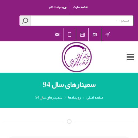
نقشه سایت
ورود و ثبت نام
rozegarekoodaki@gmail.com
021-
aparat
Instagram
Telegram
26601541
سمینارهای سال 94
صفحه اصلی
رویدادها
سمینارهای سال 94