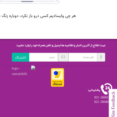
جهت اطلاع از آخرین اخبار و اطلاعیه ها،ایمیل و تلفن همراه خود را وارد نمایید
اشتراک
پشتیبانی:
Site Feedbac
021-26601541
021-26640559