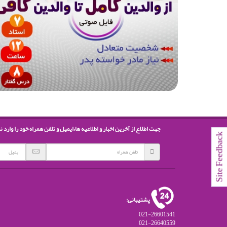
جهت اطلاع از آخرین اخبار و اطلاعیه ها،ایمیل و تلفن همراه خود را وارد ن
Site Feedbac
پشتیبانی:
021-26601541
021-26640559