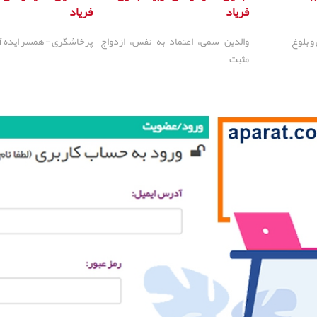
فریاد
فریاد
و بلوغ
والدین سمی، اعتماد به نفس، ازدواج
پرخاشگری - همسر ایده آل
مثبت