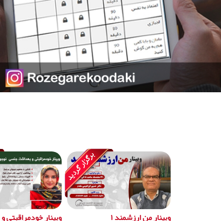
وبینار من ارزشمند ۱
وبینار خودمراقبتی و