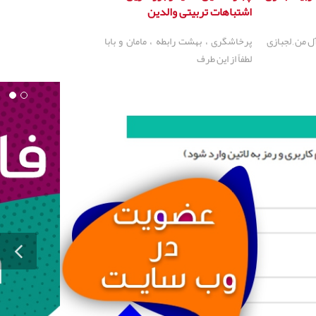
اشتباهات تربیتی والدین
 من , لجبازی
پرخاشگری ، بهشت رابطه ، مامان و بابا
لطفاً از این طرف