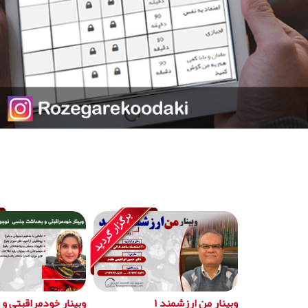
وبینار من ارزشمند ۱
وبینار خودمراقبتی و