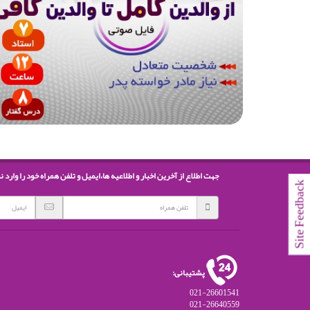
جهت اطلاع از آخرین اخبار و اطلاعیه ها،ایمیل و تلفن همراه خود را وارد ن
Site Feedbac
پشتیبانی:
021-26601541
021-26640559