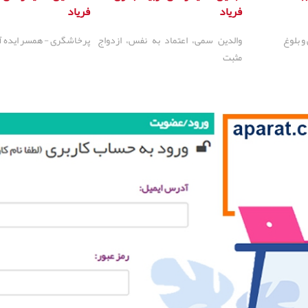
فریاد
فریاد
و بلوغ
والدین سمی، اعتماد به نفس، ازدواج
پرخاشگری - همسر ایده آل
مثبت