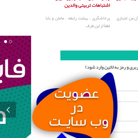
اشتباهات تربیتی والدین
 من , لجبازی
پرخاشگری ، بهشت رابطه ، مامان و بابا
لطفاً از این طرف